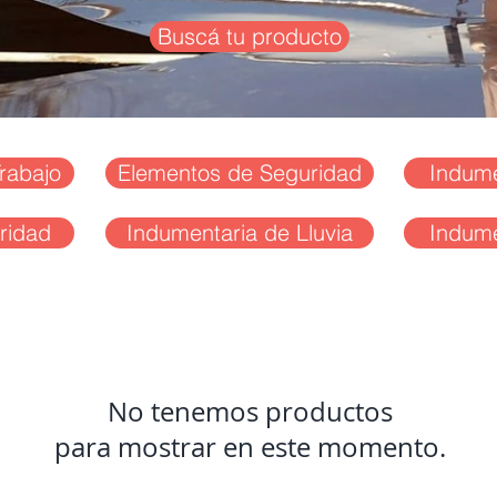
Buscá tu producto
rabajo
Elementos de Seguridad
Indume
ridad
Indumentaria de Lluvia
Indume
No tenemos productos
para mostrar en este momento.