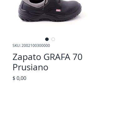
SKU: 2002100300000
Zapato GRAFA 70
Prusiano
Precio
$ 0,00
El calzado Grafa70 se enuentra 
certificado bajo norma IRAM 
3610. la cual establece que 
nuestros calzados de seguridad y  
sus materiales cumplen 
satisfactoriamente con las 
exigencias y requisitos 