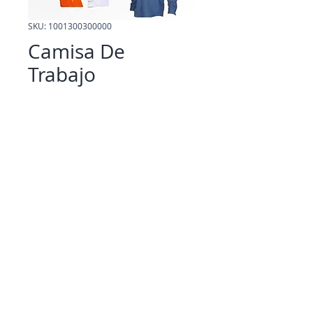
SKU: 1001300300000
Camisa De
Trabajo
Precio
$ 0,00
Camisa corte amplio.Manga 
Larga.Bolsillos con tabla, y 
tapa.Triple costura de refuerzo. 
100% Algodón. Material: 
Gabardina homologada

Tratamiento: Indanthren, y de 
preencogido.
Detalles
Talles