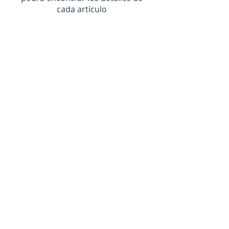
cada artículo
Ir a la Tienda
Contacto