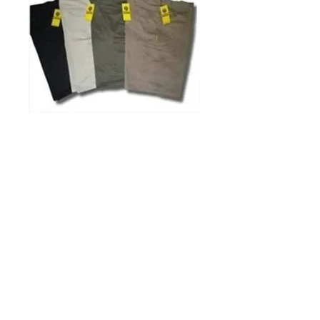
SKU: 1001400600000
Pantalón
Bermuda -
GAUCHO
Precio
$ 0,00
100% ALGODON CON COSTURAS 
REFORZADAS